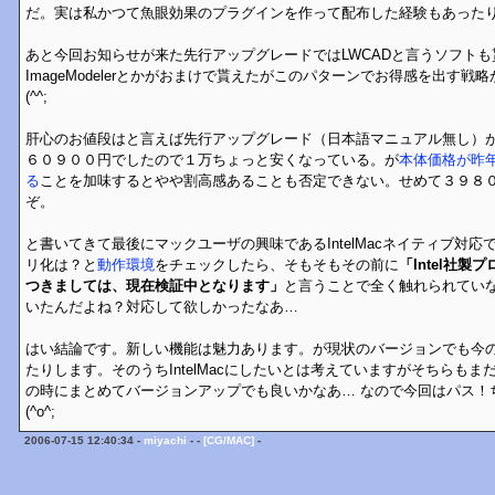
だ。実は私かつて魚眼効果のプラグインを作って配布した経験もあった
あと今回お知らせが来た先行アップグレードではLWCADと言うソフト
ImageModelerとかがおまけで貰えたがこのパターンでお得感を出す
(^^;
肝心のお値段はと言えば先行アップグレード（日本語マニュアル無し）
６０９００円でしたので１万ちょっと安くなっている。が
本体価格が昨
る
ことを加味するとやや割高感あることも否定できない。せめて３９８
ぞ。
と書いてきて最後にマックユーザの興味であるIntelMacネイティブ対
リ化は？と
動作環境
をチェックしたら、そもそもその前に
「Intel社
つきましては、現在検証中となります」
と言うことで全く触れられていな
いたんだよね？対応して欲しかったなあ…
はい結論です。新しい機能は魅力あります。が現状のバージョンでも今
たりします。そのうちIntelMacにしたいとは考えていますがそちらも
の時にまとめてバージョンアップでも良いかなあ… なので今回はパス！
(^o^;
2006-07-15 12:40:34 -
miyachi
- -
[CG/MAC]
-