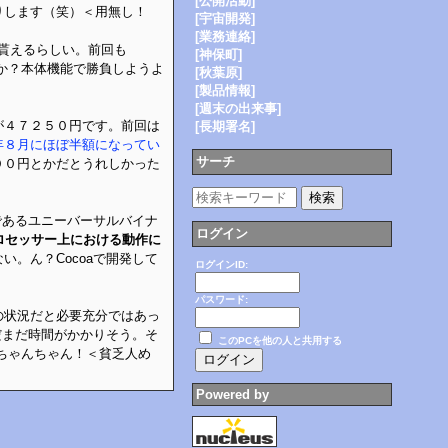
[公開活動]
りします（笑）＜用無し！
[宇宙開発]
[業務連絡]
も貰えるらしい。前回も
[神保町]
戦略か？本体機能で勝負しようよ
[秋葉原]
[製品情報]
[週末の出来事]
が４７２５０円です。前回は
[長期署名]
年８月にほぼ半額になってい
サーチ
００円とかだとうれしかった
応であるユニーバーサルバイナ
ログイン
製プロセッサー上における動作に
い。ん？Cocoaで開発して
ログインID:
パスワード:
の状況だと必要充分ではあっ
まだまだ時間がかかりそう。そ
このPCを他の人と共用する
ちゃんちゃん！＜貧乏人め
Powered by