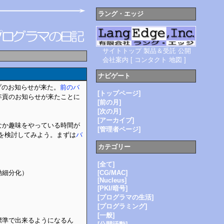
ラング・エッジ
サイトトップ
製品＆受託
公開
会社案内
[
コンタクト
地図
]
ナビゲート
ップのお知らせが来た。
前のバ
[トップページ]
年貢のお知らせが来たことに
[前の月]
[次の月]
[アーカイブ]
なか趣味をやっている時間が
[管理者ページ]
かを検討してみよう。まずは
バ
カテゴリー
[全て]
動細分化）
[CG/MAC]
[Nucleus]
[PKI/暗号]
[プログラマの生活]
[プログラミング]
[一般]
標準で出来るようになるん