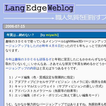
2006-07-15
年貢は…納めない？ [by
miyachi
]
趣味の３ＤＣＧで使っているメインツールLightWave3Dバージョンア
ージョンアップをしたのが昨年４月６日
だったので１年ちょっとで次の
なります。
今年は趣味の３ＤＣＧも頑張るぞ
と年初に宣言したにもかかわらずなか
取れていない(-_-;; いかんなあ…さあそんな状況で年貢を納めるかどう
ージョンアップの内容
はと言えば５つあるそうです。
１）ノード編集（色・質感設定を階層的に指定）
２）アダプティブピクセルサブディビジョン（カメラに近い箇所を自
３）キャットマル/エッジウェイト（サブディビジョンの新しい方式）
４）アドバンストカメラツール（魚眼等の効果等）
５）エッジ編集（ポイント・ポリゴンに加えて新しい編集モード）
うむ。なかなか魅力的なバージョンアップではありますね。魚眼効果も