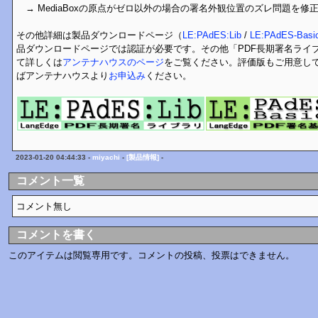
→ MediaBoxの原点がゼロ以外の場合の署名外観位置のズレ問題を修
その他詳細は製品ダウンロードページ（
LE:PAdES:Lib
/
LE:PAdES-Basic
品ダウンロードページでは認証が必要です。その他「PDF長期署名ライブラリL
て詳しくは
アンテナハウスのページ
をご覧ください。評価版もご用意し
ばアンテナハウスより
お申込み
ください。
2023-01-20 04:44:33 -
miyachi
-
[製品情報]
-
コメント一覧
コメント無し
コメントを書く
このアイテムは閲覧専用です。コメントの投稿、投票はできません。