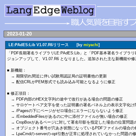
2023-01-20
LE:PAdES:Lib V1.07.R6リリース [by
miyachi
]
「PDF長期署名ライブラリLE:PAdES:Lib」と「PDF基本署名ライブラリLE:P
ジョンアップして、V1.07.R6 となりました。追加された主な新機能や
■ 新機能：
→ 期限切れ間近に伴い試験用認証局の証明書他の更新
→ 配信CRLがPEM形式でも読み込み可能となるように修正
■ 修正項目：
→ PDF内部のHEX文字列の途中で改行がある場合の問題の修正
→ サロゲートペア文字を使った証明書の署名パネル上の表示文字化け
→ /Pagesの下にページがゼロ場合にエラーにならないよう修正
→ /EmbeddedFilesがあるのに中に添付ファイルが無い場合の修正
→ CropBoxがあるページに対して署名印影を指定した場合の位置問題
→ オブジェクト番号が穴あき状態になっているPDFファイルの場合の
→ LpaCmdの-serverの-opt引数が正常に処理されていなかった問題の