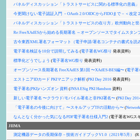
パネルディスカッション「トラストサービスに関わる標準化の意義」
今更聞けない電子認証入門 －OAuth 2.0/OIDCからFIDOまで－＜改定
パネルディスカッション「トラストサービスの在り方」欧州動向と世
Re:FreeXAdESから始める長期署名 ～オープンソースでタイムスタ
古今東西XML署名フォーマット（電子申請/署名コンテナの書式を読
電子署名検証を10分で説明してみる
(
電子署名WG祭り
発表資料)
標準化どうでしょう
(
電子署名WG祭り
発表資料)
オープンソース長期署名 FreeXAdES 第1回 〜XAdES-BES編〜
(
電子署
エストニアIDカード PKIマニアック解析
(
PKI Day 2016
発表資料)
電子署名(PKI)ハンズオン 資料
(
JNSA ESig PKI Handson
資料)
新しい電子署名 〜クラウド/モバイル署名と非PKI署名〜
(
PKI Day 201
「電子署名の今後に向けて」〜スキルアップTFの活動から〜
(
Network
なんとなく分かった気になるPDF電子署名仕様入門2
(電子署名WGスキ
JIIMA
測定機器データの長期保存－技術ガイドブックV1.0（2021年5月）
(