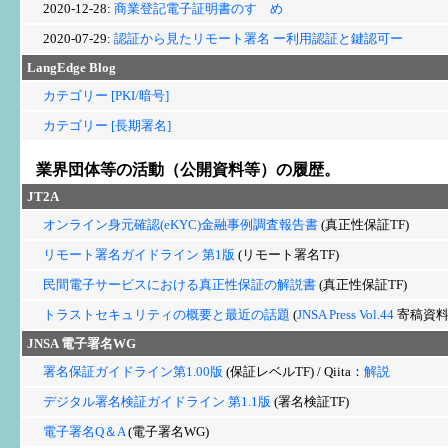
2020-12-28:
商業登記電子証明書のすゝめ
2020-07-29:
認証から見たリモート署名 ー利用認証と鍵認可ー
LangEdge Blog
カテゴリー [PKI/暗号]
カテゴリー [長期署名]
業界団体等の活動（公開資料等）の履歴。
JT2A
オンライン身元確認(eKYC)金融事例調査報告書
(真正性保証TF)
リモート署名ガイドライン 第1版
(リモート署名TF)
民間電子サービスにおける真正性保証の解説書
(真正性保証TF)
トラストセキュリティの概要と最近の話題
(
JNSA Press Vol.44
寄稿資料
JNSA
電子署名WG
署名保証ガイドライン第1.00版
(保証レベルTF) / Qiita：
解説
デジタル署名検証ガイドライン 第1.1版
(署名検証TF)
電子署名Q＆A
(電子署名WG)