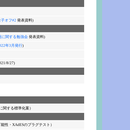
子オフ#2
発表資料)
盤に関する勉強会
発表資料)
022年3月発行
)
21/8/27)
証に関する標準化案）
能性・XAdESのプラグテスト）