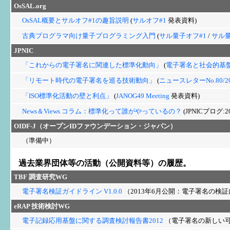
OsSAL.org
OsSAL概要とサルオフ#1の趣旨説明
(
サルオフ#1
発表資料)
古典プログラマ向け量子プログラミング入門
(
サル量子オフ#1
/
サル量
JPNIC
「これからの電子署名に関連した標準化動向」
(
電子署名と社会的基
「リモート時代の電子署名を巡る技術動向」
(
ニュースレターNo.80/2
「ISO標準化活動の壁と利点」
(
JANOG49 Meeting
発表資料)
News＆Views コラム：標準化って誰がやっているの？
(JPNICブログ:20
OIDF-J（オープンIDファウンデーション・ジャパン）
（準備中）
過去業界団体等の活動（公開資料等）の履歴。
TBF
調査研究WG
電子署名検証ガイドライン V1.0.0
（2013年6月公開：電子署名の検
eRAP
技術検討WG
電子記録応用基盤に関する調査検討報告書2012
（電子署名の新しい可