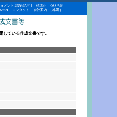
キュメント
,
認証/認可
]
標準化
OSS活動
witter
コンタクト
会社案内
[
地図
]
開している作成文書です。