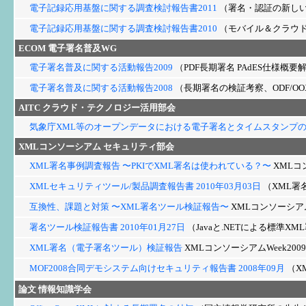
電子記録応用基盤に関する調査検討報告書2011
（署名・認証の新しい
電子記録応用基盤に関する調査検討報告書2010
（モバイル＆クラウド
ECOM
電子署名普及WG
電子署名普及に関する活動報告2009
（PDF長期署名 PAdES仕様概要
電子署名普及に関する活動報告2008
（長期署名の検証考察、ODF/O
AITC
クラウド・テクノロジー活用部会
気象庁XML等のオープンデータにおける電子署名とタイムスタンプ
XMLコンソーシアム
セキュリティ部会
XML署名事例調査報告 〜PKIでXML署名は使われている？〜
XMLコ
XMLセキュリティツール/製品調査報告書 2010年03月03日
（XML署
互換性、課題と対策 〜XML署名ツール検証報告〜
XMLコンソーシアムW
署名ツール検証報告書 2010年01月27日
（Javaと.NETによる標準X
XML署名（電子署名ツール）検証報告
XMLコンソーシアムWeek200
MOF2008合同デモシステム向けセキュリティ報告書 2008年09月
（X
論文
情報知識学会