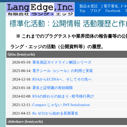
製品＆受託
[
電子署名
,
ド
Top
ブログ
Facebook
T
※ これまでのプラグテストや業界団体の報告書等の公
ラング・エッジの活動（公開資料等）の履歴。
Qiita (lemiyachi)
2026-05-19:
署名保証ガイドライン解説シリーズ
2025-06-14:
電子シール（eシール）の利用と実装
2024-12-16:
RSAからECDSAへ、そしてその先へ
2023-01-18:
署名と証明書の有効期限
2024-02-08:
RSAの終わりの始まり - 暗号移行再び
2021-12-11:
Compact じゃない JWS Serialization
2021-04-15:
Re:ゼロから始める長期署名
slideshare (lemiyachi)