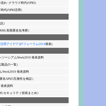
流れ−クラウド時代のPKI）
時代のPKI活用）
解説）
OXML長期署名化考察）
の活用アイデア
(
ITフォーラム2014
発表)
ンソーシアムWeek2010 発表資料
名製品の一覧）
eek2010 発表資料
ML署名APIの互換性を検証）
9 発表資料
MLセキュリティ技術まとめ）