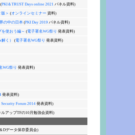
(
PKI＆TRUST Days online 2021
パネル資料)
２版＞
(
オンラインセミナー
資料)
界の中の日本
(
PKI Day 2019
パネル資料)
ンプを使おう編～
(
電子署名WG祭り
発表資料)
み解く）
(
電子署名WG祭り
発表資料)
名WG祭り
発表資料)
4
発表資料)
 Security Forum 2014
発表資料)
ルアップTFの10月勉強会資料)
R＆Dデータ保存委員会)