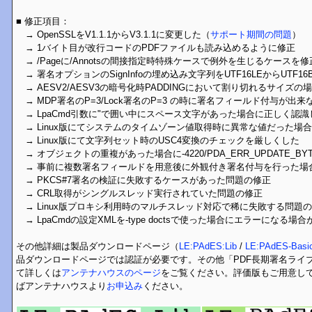
■ 修正項目：
→ OpenSSLをV1.1.1からV3.1.1に変更した（
サポート期間の問題
）
→ 1バイト目が改行コードのPDFファイルも読み込めるように修正
→ /Pageに/Annotsの間接指定時特殊ケースで例外を生じるケースを修
→ 署名オプションのSignInfoの埋め込み文字列をUTF16LEからUTF16
→ AESV2/AESV3の暗号化時PADDINGにおいて割り切れるサイズ
→ MDP署名のP=3/Lock署名のP=3 の時に署名フィールド付与が出
→ LpaCmd引数に"で囲い中にスペース文字があった場合に正しく認
→ Linux版にてシステムのタイムゾーン値取得時に異常な値だった場
→ Linux版にて文字列セット時のUSC4変換のチェックを厳しくした
→ オブジェクトの重複があった場合に-4220/PDA_ERR_UPDATE_B
→ 事前に複数署名フィールドを用意後に外観付き署名付与を行った場
→ PKCS#7署名の検証に失敗するケースがあった問題の修正
→ CRL取得がシングルスレッド実行されていた問題の修正
→ Linux版プロキシ利用時のマルチスレッド対応で稀に失敗する問題
→ LpaCmdの設定XMLを-type doctsで使った場合にエラーになる
その他詳細は製品ダウンロードページ（
LE:PAdES:Lib
/
LE:PAdES-Basic
品ダウンロードページでは認証が必要です。その他「PDF長期署名ライブラリL
て詳しくは
アンテナハウスのページ
をご覧ください。評価版もご用意し
ばアンテナハウスより
お申込み
ください。