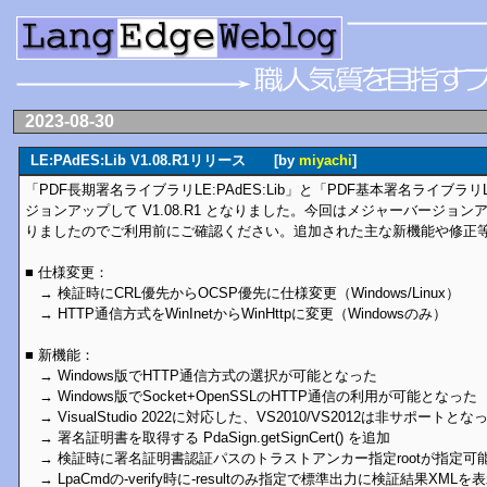
2023-08-30
LE:PAdES:Lib V1.08.R1リリース [by
miyachi
]
「PDF長期署名ライブラリLE:PAdES:Lib」と「PDF基本署名ライブラリLE:P
ジョンアップして V1.08.R1 となりました。今回はメジャーバージョ
りましたのでご利用前にご確認ください。追加された主な新機能や修正
■ 仕様変更：
→ 検証時にCRL優先からOCSP優先に仕様変更（Windows/Linux）
→ HTTP通信方式をWinInetからWinHttpに変更（Windowsのみ）
■ 新機能：
→ Windows版でHTTP通信方式の選択が可能となった
→ Windows版でSocket+OpenSSLのHTTP通信の利用が可能となった
→ VisualStudio 2022に対応した、VS2010/VS2012は非サポートとな
→ 署名証明書を取得する PdaSign.getSignCert() を追加
→ 検証時に署名証明書認証パスのトラストアンカー指定rootが指定可
→ LpaCmdの-verify時に-resultのみ指定で標準出力に検証結果XMLを