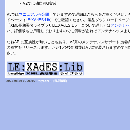
＞ V2では独自PKI実装
V3では
マニュアルも公開
していますので詳細はこちらをご覧ください。
ドページ（
LE:XAdES:Lib
）でご確認ください。製品ダウンロードページ
「XML長期署名ライブラリLE:XAdES:Lib」について詳しくは
アンテナハ
い。評価版もご用意しておりますのでご興味があればアンテナハウスよ
なおAPIに互換性が無いこともあり、V2系のメンテナンスサポートは継続
の両方をリリースします。ただし今後新機能はV3に実装されますので可
さい。
2023-08-30 06:26:46 -
miyachi
- -
[製品情報]
-