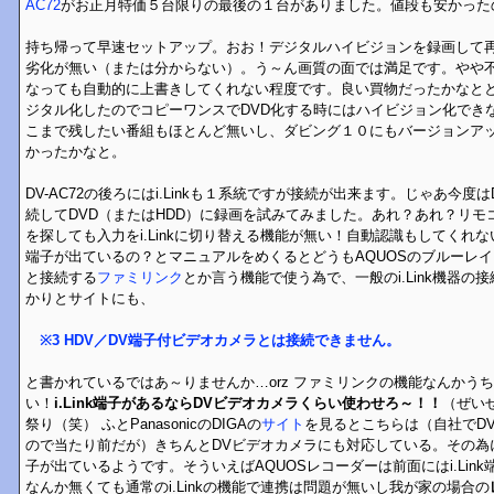
AC72
がお正月特価５台限りの最後の１台がありました。値段も安かった
持ち帰って早速セットアップ。おお！デジタルハイビジョンを録画して
劣化が無い（または分からない）。う～ん画質の面では満足です。やや不
なっても自動的に上書きしてくれない程度です。良い買物だったかなと
ジタル化したのでコピーワンスでDVD化する時にはハイビジョン化でき
こまで残したい番組もほとんど無いし、ダビング１０にもバージョンア
かったかなと。
DV-AC72の後ろにはi.Linkも１系統ですが接続が出来ます。じゃあ今度はD
続してDVD（またはHDD）に録画を試みてみました。あれ？あれ？リモ
を探しても入力をi.Linkに切り替える機能が無い！自動認識もしてくれない
端子が出ているの？とマニュアルをめくるとどうもAQUOSのブルーレイ
と接続する
ファミリンク
とか言う機能で使う為で、一般のi.Link機器
かりとサイトにも、
※3 HDV／DV端子付ビデオカメラとは接続できません。
と書かれているではあ～りませんか…orz ファミリンクの機能なんかう
い！
i.Link端子があるならDVビデオカメラくらい使わせろ～！！
（ぜい
祭り（笑） ふとPanasonicのDIGAの
サイト
を見るとこちらは（自社でD
ので当たり前だが）きちんとDVビデオカメラにも対応している。その為に接
子が出ているようです。そういえばAQUOSレコーダーは前面にはi.Lin
なんか無くても通常のi.Linkの機能で連携は問題が無いし我が家の場合の