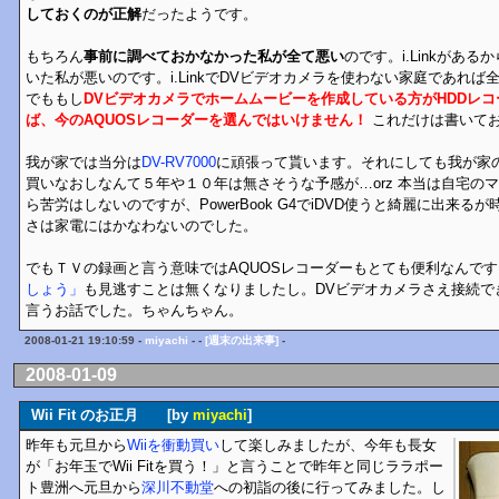
しておくのが正解
だったようです。
もちろん
事前に調べておかなかった私が全て悪い
のです。i.Linkがあ
いた私が悪いのです。i.LinkでDVビデオカメラを使わない家庭であれ
でももし
DVビデオカメラでホームムービーを作成している方がHDDレ
ば、今のAQUOSレコーダーを選んではいけません！
これだけは書いておき
我が家では当分は
DV-RV7000
に頑張って貰います。それにしても我が家の
買いなおしなんて５年や１０年は無さそうな予感が…orz 本当は自宅のマ
ら苦労はしないのですが、PowerBook G4でiDVD使うと綺麗に出来
さは家電にはかなわないのでした。
でもＴＶの録画と言う意味ではAQUOSレコーダーもとても便利なんで
しょう」
も見逃すことは無くなりましたし。DVビデオカメラさえ接続で
言うお話でした。ちゃんちゃん。
2008-01-21 19:10:59 -
miyachi
- -
[週末の出来事]
-
2008-01-09
Wii Fit のお正月 [by
miyachi
]
昨年も元旦から
Wiiを衝動買い
して楽しみましたが、今年も長女
が「お年玉でWii Fitを買う！」と言うことで昨年と同じララポー
ト豊洲へ元旦から
深川不動堂
への初詣の後に行ってみました。し