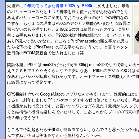
先週末に
２年間使ってきた携帯 P902i
を
P906i
に変えました。最近
のバリューコースだと１つの携帯を長く使った方がお得なのでとり
あえずバリューコースに変更しておこうと言うのが１つの理由なの
ですが、もう１つの理由はP902iのデジカメ機能がいまひとつ綺麗に
写らないのも不満でした。SH902iSの方は綺麗だったのでSHに切り
替える手もありましたが、P902iの操作性他は慣れてしまったことも
ありP端末で良いかなと。ところで
P
はPanasonicの頭文字かと思っ
たら松下の松（
P
ineTree）の頭文字からだそうです。と言うネタを
数日前のECOM懇親会で仕入れました（笑
閑話休題。P902iはminiSDだったのがP906iはmicroSDでなので新
え？２ＧＢで７００円くらいなの？安いなあ… P906iのデジカメ機能は
があればバシバシ写真が撮れそうです。オートフォーカス機能も付いて
は綺麗になって満足です。
GPS機能も付いてGoogleMapのiアプリなんかもあります。速度的に
えると…封印しました(^^;; パケホーダイする程は使いたくないなあ。
メ機能があれば充分です。と言いつつワンセグを見たり最初から入って
りと結構他の機能も楽しんでいたりして。まあこれからブログの写真の
低３年は使うぞ！
ところで今朝起きたら子供達が制服着てないしなんで？と思ったら今日
んですね。今日は美術館なんかも無料なんだ。へー。