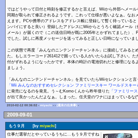
ではどうやって日付と時刻を修正するかと言えば、Wiiから外部へメー
同期が取られて修正されるようです。これって仕様が悪いよなぁ。なお
えます。PCや携帯のアドレスをアドレス帳に登録して暫く待っていると
ンバイにすると良い）登録したアドレスにWiiからとうろく確認メール（件
メール）が届くので（この送信日時が既に2005年とかずれてました）、
でした。試しに再度メッセージを送ってみると正しい日時になっていま
この状態で再度「みんなのニンテンドーチャンネル」に接続してみると
た。もしエラーコード261412で困っている人がいたらお試し下さい。
付がずれるようになったかです。本体の時計の電池切れだと修理になる
ましょう。
「みんなのニンテンドーチャンネル」を見ていたらWiiセレクションと言う
「Wii みんなのおすすめセレクション ファミリースキー ワールドスキ
に発売になるのを発見。う～むKomoくんから昨年借りた
「ファミリース
が出て良かったんだよなぁ。しまった。任天堂のワナにはまっているな(^^
2010-02-12 00:36:02 -
miyachi
- -
[週末の出来事]
-
2009-09-01
もう９月 [by
miyachi
]
仕事だ選挙だとやっているうちに…もう９月ですね