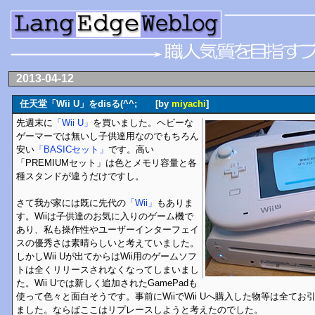
2013-04-12
任天堂「Wii U」をdisる(^^; [by
miyachi
]
先週末に
「Wii U」
を買いました。ヘビーな
ゲーマーでは無いし子供達用なのでもちろん
安い
「BASICセット」
です。高い
「PREMIUMセット」は色とメモリ容量と各
種スタンドが違うだけですし。
さて我が家には既に先代の
「Wii」
もありま
す。Wiiは子供達のお気に入りのゲーム機で
あり、私も操作性やユーザーインターフェイ
スの優秀さは素晴らしいと考えていました。
しかしWii Uが出てからはWii用のゲームソフ
トは全くリリースされなくなってしまいまし
た。Wii Uでは新しく追加されたGamePadも
使って色々と面白そうです。事前にWiiでWii Uへ購入した物等は全て
ました。ならばここはリプレースしようと考えたのでした。