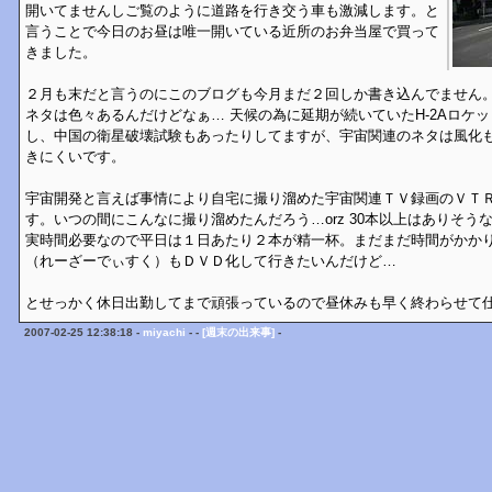
開いてませんしご覧のように道路を行き交う車も激減します。と
言うことで今日のお昼は唯一開いている近所のお弁当屋で買って
きました。
２月も末だと言うのにこのブログも今月まだ２回しか書き込んでません
ネタは色々あるんだけどなぁ… 天候の為に延期が続いていたH-2Aロケ
し、中国の衛星破壊試験もあったりしてますが、宇宙関連のネタは風化
きにくいです。
宇宙開発と言えば事情により自宅に撮り溜めた宇宙関連ＴＶ録画のＶＴ
す。いつの間にこんなに撮り溜めたんだろう…orz 30本以上はありそう
実時間必要なので平日は１日あたり２本が精一杯。まだまだ時間がかか
（れーざーでぃすく）もＤＶＤ化して行きたいんだけど…
とせっかく休日出勤してまで頑張っているので昼休みも早く終わらせて
2007-02-25 12:38:18 -
miyachi
- -
[週末の出来事]
-