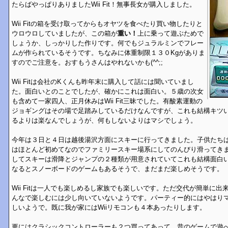
たらばやっぱりありましたWii Fit！無事長女が購入しました。
Wii Fitの箱を受け取ってからもオヤツを食べたり買い物したりと
ウロウロしていましたが、この箱が
重い！
上に乗って遊ぶためで
しょうか、しっかりした作りです。何でもジュラルミンでフレー
ムが作られているそうです。ちなみに体重制限１３０Kgがありま
すのでご注意を。おすもうさんはやれないかも(^^;;
Wii Fitは会社のKくんも昨年末に購入して話には聞いていまし
た。面白いとのことでしたが、確かにこれは面白い。５歳の次女
も含めて一家四人、正月休みはWii Fit三昧でした。有酸素運動の
ジョギングはその場で足踏みしているだけなんですが、これも結構キツ
るよりは楽なんでしょうが、何もしないよりはマシでしょう。
今年は３日と４日は越後湯沢方面にスキーに行ってきました。子供たち
はほとんど初めてなのでファミリースキー場系にしてのんびり滑ってきました
してスキーは滑降とジャンプの２種類が用意されていてこれも結構面白
なるとスノーボードのゲームもあるそうで、まだまだ楽しめそうです。
Wii Fitは一人でも楽しめるし家族でも楽しいです。ただ交代が簡単に
んなで楽しむには少し向いていないようです。パーティー的にはやはり
しいようで。既に我が家にはWiiリモコンも４本あったりします。
更にはクラシックコントローラーも２つ買ってあって、昔のゲームで遊