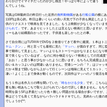
わりかけでイマイチだったのが少し残念！やっぱり年によって違う
んでしょうね。
写真はGW最終日の昨日行った近所の
無料動物園
がある
行船公園
の横にあ
110円は良心的。昨日は暑いくらいの良い天気で下の子供も満足したよ
供のリクエストで映画を見てきました。もう上映館が少なくなっていま
けられて」
です。あまりヒットしたとは言えない映画だと思いますが、
ィーもあり結構面白かったです。子供達も楽しかったとの事。
さて自分用にはTUTAYAでDVDを２枚借りてきて夜中に鑑賞。１本はト
ヤム・クン」
。何と言っても最初に見た
「マッハ」
が面白すぎて、同じ
事で期待して見ました。マッハよりもストーリーはかなりまともになり
富で良くなっているはず… なのに何か物足りない？映画としての完成度
「おお！」と思う事が少なかったように思います。もちろん完成度は上
白い＆カッコよいのは間違いありません。空港シーンの「？」はジャッ
だか４階まで闘いながら上がって行くシーンは地味に見えて１カット、
凄い！よくここまで身体が動くものです。次回作はマッハのノリ復活を
もう１作は名作入りの噂を聞いていた
「時をかける少女」
です。こちら
要も無い程あちこちで取り上げられているので詳しく書きません。もち
時間を扱うSFは矛盾だったり色々難しい問題が出る場合が多いですが、
事はどうでも良くて見ながらハラハラドキドキでした。見終わった後の
でしょうか(^^;