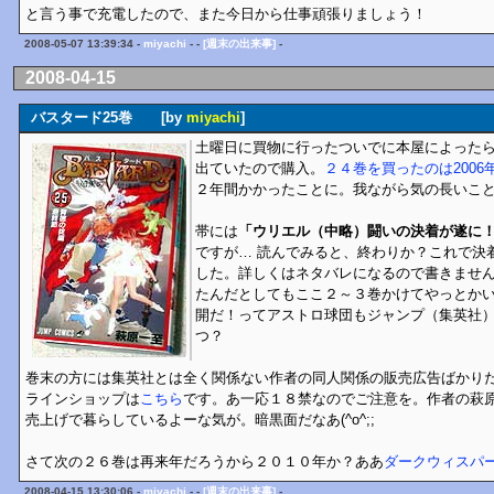
と言う事で充電したので、また今日から仕事頑張りましょう！
2008-05-07 13:39:34 -
miyachi
- -
[週末の出来事]
-
2008-04-15
バスタード25巻 [by
miyachi
]
土曜日に買物に行ったついでに本屋によった
出ていたので購入。
２４巻を買ったのは2006年
２年間かかったことに。我ながら気の長いこ
帯には
「ウリエル（中略）闘いの決着が遂に
ですが… 読んでみると、終わりか？これで決
した。詳しくはネタバレになるので書きませ
たんだとしてもここ２～３巻かけてやっとか
開だ！ってアストロ球団もジャンプ（集英社
つ？
巻末の方には集英社とは全く関係ない作者の同人関係の販売広告ばかり
ラインショップは
こちら
です。あ一応１８禁なのでご注意を。作者の萩
売上げで暮らしているよーな気が。暗黒面だなあ(^o^;;
さて次の２６巻は再来年だろうから２０１０年か？ああ
ダークウィスパ
2008-04-15 13:30:06 -
miyachi
- -
[週末の出来事]
-