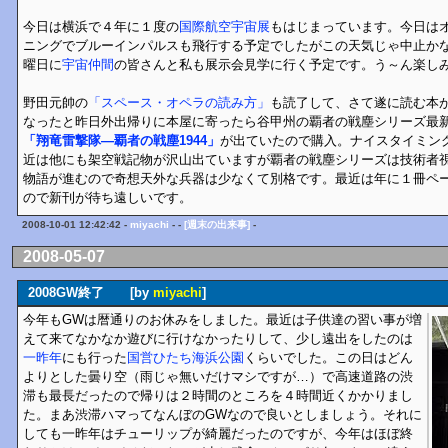
今日は横浜で４年に１度の
国際航空宇宙展
もはじまっています。今日は
ニングでブルーインパルスも飛行する予定でしたがこの天気じゃ中止か
曜日に
宇宙仲間
の皆さんと私も展示会見学に行く予定です。う～ん楽し
野田元帥の
「スペース・オペラの読み方」
も読了して、さて遂に読む本
なったと昨日外出帰りに本屋に寄ったら谷甲州の覇者の戦塵シリーズ最
「翔竜雷撃隊―覇者の戦塵1944」
が出ていたので購入。ナイスタイミン
近は他にも架空戦記物が沢山出ていますが覇者の戦塵シリーズは技術者
物語が進むので奇想天外な兵器は少なくて別格です。最近は年に１冊ペ
ので新刊が待ち遠しいです。
2008-10-01 12:42:42 -
miyachi
- -
[週末の出来事]
-
2008-05-07
2008GW終了 [by
miyachi
]
今年もGWは暦通りのお休みをしました。最近は子供達の習い事が増
えて来てなかなか遊びに行けなかったりして、少し遠出をしたのは
一昨年
にも行った
国営ひたち海浜公園
くらいでした。この日はどん
よりとした曇り空（雨じゃ無いだけマシですが…）で高速道路の渋
滞も最長だったので帰りは２時間のところを４時間近くかかりまし
た。まあ渋滞ハマってなんぼのGWなので良いとしましょう。それに
しても一昨年はチューリップが綺麗だったのですが、今年はほぼ終