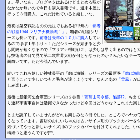
ぇ。早いなあ。ブログネタはあるけどまとめる暇が
なかなか無いので今日も購入書籍です。週末本屋に
行って３冊購入。これだけ出ていると嬉しいな。
最初は架空戦記ものの元祖でもある谷甲州の
「覇者
の戦塵1944 マリアナ機動戦１」
。覇者の戦塵シリ
ーズも長いです。
前巻は去年の１０月に購入
してい
るのでほぼ１年ぶり～！ただシリーズが始まると少
し間隔が短くなるので「マリアナ機動戦２」は少しは早く出るのではと
は技術者の目で見て第二次世界大戦が何とかなったのか？みたいなテー
面白いです。ただ今読んでいます。
続いてこれも嬉しい神林長平の「敵は海賊」シリーズの最新巻
「敵は海
と言うことで少しいつもと毛色が違うようです。なんとあの
「雪風」
が
しみ楽しみ。
最後に新銀河乞食軍団シリーズの２巻目
「葡萄山司令部、陥落!?」
も出
り連邦宇宙軍自体は活躍できなかったけど今回はどうかな？これまた楽
とまだ読了していませんがどれも楽しみな３冊でした。ところでハヤカ
くなっています。書店のおにいちゃんは古いサイズ用のブックカバーを
気づいてやっと新しいサイズ用のブックカバーを付けてくれました。い
構経つと思うんですが(^^;