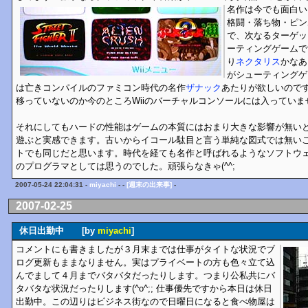
名作は今でも面白い
格闘・落ち物・ピン
で、次なるターゲッ
ーティングゲームで
り
ネクタリス
かなあ
がシューティングゲ
は亡きコンパイルのファミコン時代の名作
ザナック
あたりが欲しいので
移っていないのか今のところWiiのバーチャルコンソールには入っていま
それにしてもハードの性能はゲームの本質にはおまり大きな影響が無い
遊ぶと実感できます。古いからイコール駄目と言う単純な図式では無い
トでも同じだと思います。時代を経ても名作と呼ばれるようなソフトウ
のプログラマとしては思うのでした。頑張らなきゃ(^^;
2007-05-24 22:04:31 -
miyachi
- -
[週末の出来事]
-
2007-02-25
休日出勤中 [by
miyachi
]
コメントにも書きましたが３月末までは仕事がタイトな状況でブ
ログ更新もままなりません。実はプライベートの方も色々立て込
んでまして４月までバタバタだったりします。つまり公私共にバ
タバタな状況だったりします(^o^;; 仕事優先ですから本日は休日
出勤中。この辺りはビジネス街なので日曜日になると食べ物屋は