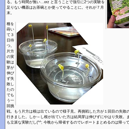
る。もう時間が無い…orz と言うことで強引に2つの実験を
足りない機器はお茶碗とか使ってやることに。それが７月
末。
種を
蒔い
て３
日待
つ。
片方
の実
験は
芽が
伸び
ず失
敗し
たの
でも
う一
回挑
戦。もう片方は根は出ているので様子見。再挑戦した方が１回目の失敗
行きました。しか～し根が出ていた方は結局芽は伸びずにやはり失敗。
も立派な実験だし(^^; 今晩から帰省するのでレポートまとめるのは帰っ