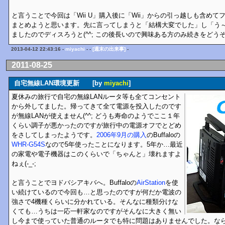
と言うことで今回は「Wii U」購入後に「Wii」からの引っ越しも含め
まとめようと思います。先に言ってしまうと「結構大変でした」し「う
ましたのでディスろうと(^^; この後長いので興味ある方のみ続きをどう
2013-04-12 22:43:16 -
miyachi
- -
[週末の出来事]
-
2011-08-25
自宅無線LAN環境更新 [by
miyachi
]
夏休みの旅行で自宅の無線LANルータ等も全てコンセント
から外してました。帰ってきて全て電源を投入したのです
が無線LANが使えません(^^; どうも寿命のようでここ１年
くらい調子が悪かったのですが旅行中の電源オフでとどめ
をさしてしまったようです。
2006年9月の購入
のBuffaloの
WHR-G54S
なので5年使ったことになります。5年か…最近
の家電や電子機器はこのくらいで「ちゃんと」壊れますよ
ねぇ(-_-;
と言うことでヨドバシアキバへ。Buffaloの
AirStation
を使
い続けているので今回も…と思ったのですが何だか電波の
強さで4機種くらいに分かれている。そんなに種類分けな
くても…うちは一応一軒家なのですがそんなに大きく無い
し今まで使っていた普通のルータでも特に問題はありませんでした。な