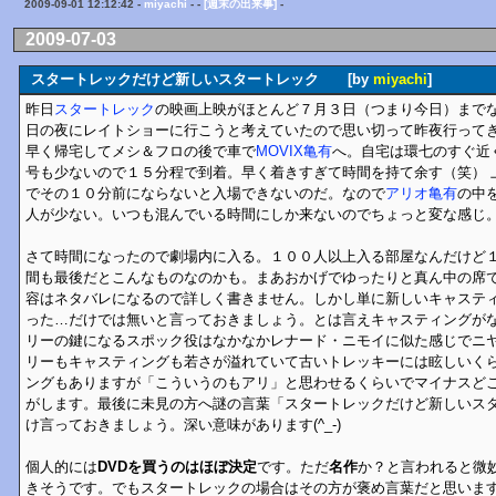
2009-09-01 12:12:42 -
miyachi
- -
[週末の出来事]
-
2009-07-03
スタートレックだけど新しいスタートレック [by
miyachi
]
昨日
スタートレック
の映画上映がほとんど７月３日（つまり今日）までなこ
日の夜にレイトショーに行こうと考えていたので思い切って昨夜行って
早く帰宅してメシ＆フロの後で車で
MOVIX亀有
へ。自宅は環七のすぐ近
号も少ないので１５分程で到着。早く着きすぎて時間を持て余す（笑） 
でその１０分前にならないと入場できないのだ。なので
アリオ亀有
の中
人が少ない。いつも混んでいる時間にしか来ないのでちょっと変な感じ
さて時間になったので劇場内に入る。１００人以上入る部屋なんだけど
間も最後だとこんなものなのかも。まあおかげでゆったりと真ん中の席
容はネタバレになるので詳しく書きません。しかし単に新しいキャステ
った…だけでは無いと言っておきましょう。とは言えキャスティングが
リーの鍵になるスポック役はなかなかレナード・ニモイに似た感じでニ
リーもキャスティングも若さが溢れていて古いトレッキーには眩しいく
ングもありますが「こういうのもアリ」と思わせるくらいでマイナスど
がします。最後に未見の方へ謎の言葉「スタートレックだけど新しいス
け言っておきましょう。深い意味があります(^_-)
個人的には
DVDを買うのはほぼ決定
です。ただ
名作
か？と言われると微
きそうです。でもスタートレックの場合はその方が褒め言葉だと思いま