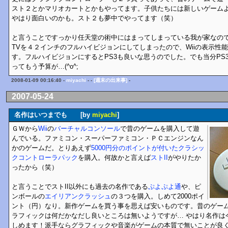
スト２とかマリオカートとかもやってます。子供たちには新しいゲーム
やはり面白いのかも。スト２も夢中でやってます（笑）
と言うことですっかり任天堂の術中にはまってしまっている我が家なの
TVを４２インチのフルハイビジョンにしてしまったので、Wiiの表示性
す。フルハイビジョンにするとPS3も良いな思うのでした。でも当分PS
ってもう予算が…(^o^;
2008-01-09 00:16:40 -
miyachi
- -
[週末の出来事]
-
2007-05-24
名作はいつまでも [by
miyachi
]
ＧＷから
Wii
の
バーチャルコンソール
で昔のゲームを購入して遊
んでいる。ファミコン・スーパーファミコン・ＰＣエンジンなん
かのゲームだ。とりあえず
5000円分のポイントが付いたクラシッ
クコントローラパック
を購入。何故かと言えば
ストII
がやりたか
ったから（笑）
と言うことでストII以外にも過去の名作である
ぷよぷよ通
や、ピ
ンボールの
エイリアンクラッシュ
の３つを購入。しめて2000ポイ
ント（円）なり。新作ゲームを買う事を思えば安いものです。昔のゲー
ラフィックは何だかなだし良いところは無いようですが… やはり名作は
しめます！派手ならグラフィックや音楽がゲームの本質で無いことが良