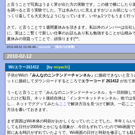
と言うことで写真はうまく芽が出た方の実験です。この後で横にしたり
を調べると言う実験でした。下は水みたいに見えますがジェル状になっ
っくり返しても大丈夫なようになっています。いやぁ1つでもうまく行っ
さて。と言うことで１週間夏休みを頂きます。私以外のメンバーは出社
に。実はここ暫くで新しい仕事のお話もあり私も勉強することが山積み
夏休みの宿題ってことで…頑張ります(^^;
2011-08-11 12:46:46 -
miyachi
- -
[週末の出来事]
-
2010-02-12
Wiiエラー261412 [by
miyachi
]
子供がWiiの
「みんなのニンテンドーチャンネル」
に接続できないと言う
ットに接続してダウンロードするところで
エラーコード 261412
が出て画
う～むと言うことで「みんなのニンテンドーチャンネル」を一旦削除し
したけど駄目。ネット接続自体は「インターネットチャンネル」他では
し… ネットでググッてみたら
ここ
で解決方法を見つけて解決。一応ここ
方法を書いておきます。
まず原因はWii本体の時刻がおかしくなっていたことでした。半年くら
しても日付が2005年とかになる現象が…今日もずれていたのでWii画面
部にある時計がずれていたようで、Wii画面の日付と時刻を修正しても駄