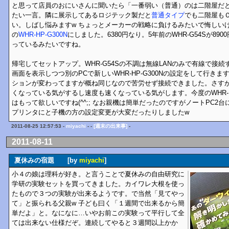
と思って店員のおにいさんに聞いたら「一番弱い（普通）のは二階屋だ
たい一言。隣に展示してあるロジテック製だと
普通タイプ
でも二階屋も
い。しばし悩みますw ちょっとメーカーの戦略に負けるみたいで悔しいけど設
の
WHR-HP-G300N
にしました。6380円なり。5年前のWHR-G54Sが8
っているみたいですね。
帰宅してセットアップ。WHR-G54Sの不調は無線LANのみで有線で接
画面を表示しつつ別のPCで新しいWHR-HP-G300Nの設定をして行き
ションが変わってますが概ね同じなので苦労せず接続できました。さす
くなっている気がするし速度も速くなっている気がします。今度のWHR-HP
はもって欲しいですね(^^;; なお親機は簡単だったのですがノートPC2台にスマホ
プリンタにと子機の方の設定変更が大変だったりしましたw
2011-08-25 12:57:53 -
miyachi
- -
[週末の出来事]
-
2011-08-11
夏休みの宿題 [by
miyachi
]
小４の娘は理科が好き。と言うことで夏休みの自由研究に
学研の実験セットを買ってきました。カイワレ大根を使っ
たもので３つの実験が出来るようです。で当然「見てやっ
て」と振られる父親w 子ども曰く「１週間で出来るから簡
単だよ」と。なになに…いやお前この実験って平行して全
ては出来ない仕様だぞ。連続してやると３週間以上かか