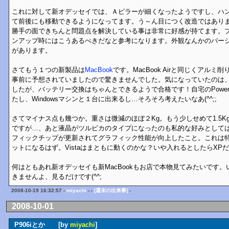
これに対して新オデッセイでは、Ａピラーが細くなったようですし、ハ
て前後にも移動できるようになってます。う～ん目につく改造ではあり
勝手の面できちんと問題点を解決している事は非常に好感が持てます。
ンアップ時にはこうあるべきだなと参考になります。外観なんかのバー
があります。
さてもう１つの新製品は
MacBook
です。MacBook Airと同じくアル
事前に予想されていましたので驚きませんでした。気になっていたのは
したが、バッテリー交換はちゃんとできるようで合格です！自宅のPower
たし、Windowsマシンと１台に出来るし…そろそろ考えたいなあ(^^;;
さてマイナス点も幾つか。重さは微減のほぼ２Kg。もう少しせめて1.5
ですが…、あと液晶がツルピカのタイプになったのも私的な好みとして
フィックチップが更新されてグラフィック性能が向上したこと。これは特に
ットになるはず。Vistaはまともに動くのかな？いや入れるとしたらXP
何はともあれ新オデッセイも新MacBookもお店で本物見てみたいです
きませんよ、見るだけです(^^;
2008-10-19 16:32:57 -
miyachi
- -
[週末の出来事]
-
2008-10-01
P906iとか [by
miyachi
]