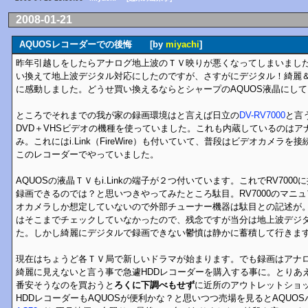
2008-01-21
AQUOSレコーダーでの後悔 [by
miyachi
]
昨年引越しをしたらアナログ地上波のＴＶ映りが悪くなってしまいまし
い換えて地上波デジタル対応にしたのですが、さすがにデジタル！綺麗
に感動しました。どうせ買い換えるならとシャープのAQUOS液晶にし
ところでそれまでの我が家の録画環境はと言えば日立の
DV-RV7000
と言
DVD＋VHSビデオの機種を使っていました。これも内蔵しているのはア
み。これにはi.Link（FireWire）も付いていて、普段はビデオカメラを
このレコーダーでやっていました。
AQUOSの液晶ＴＶもi.Linkの端子が２つ付いています。これでRV700
録画できるのでは？と思いつきやってみたところ駄目。RV7000のマニュアル
オカメラしか想定していないので外部チューナー機器は駄目との記述が。ま
はそこまでチェックしていなかったので、残念ですが当分は地上波デジ
た。しかし綺麗にデジタルで録画できない鬱憤は静かに蓄積して行きま
現在はちょうど各ＴＶ局で新しいドラマが始まります。でも録画はアナ
綺麗に見えないと言う事で急遽HDDレコーダーを購入する事に。とりあ
番安そうなのを買おうと
ろくに下調べもせず
に近所のアウトレットショッ
HDDレコーダーもAQUOSが便利かな？と思いつつ売場を見るとAQUO