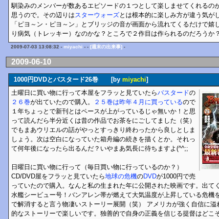
馴染みのメンバーが数あるエピソードの１つとして楽しませてくれるの
思うので。その辺りは
スターウォーズ
とは根本的に楽しみ方が違う気が
「ピヨ～ン・ピヨ～ン」とブリッジの音が画面から流れてくるだけで嬉
り病気（トレッキー）なのかな？ところで２作目は作られるのだろうか
2009-07-03 13:08:32 -
miyachi
- -
[週末の出来事]
-
2009-06-10
1000円DVDとバスタード26巻 [by
miyachi
]
土曜日に買い物に行って本屋をフラッと見ていたら
バスタード
の
２６巻
が出ていたので購入。
２５巻は昨年４月に買っている
ので
１年ちょっとで新刊とはペースが上がっているじゃ無いか！と思
って読んだら半分近くは昔の作品でお茶をにごしてました（笑）
でもまあウリエルの話がやっとすっきり終わったから良しとしま
しょう。次は空白になっていた箱舟編の続きを描くとか。それっ
て何年後になったら出るんだ？いやまあ気長に待ちますよ(^^;;
日曜日に買い物に行って（毎日買い物に行っているのか？）
CD/DVD屋をフラッと見ていたら
地球の危機
の
DVD
が1000円で売
っていたので購入。なんと私の生まれた年に公開された映画です。出て
水艦シービュー号！バンアレン帯が燃えて大気温度が上昇している危機
で解消すると言う物凄いストーリー展開（笑） アメリカが強く自信に溢
的なストーリーで楽しいです。独善的で自身の正義を信じる提督はどこ